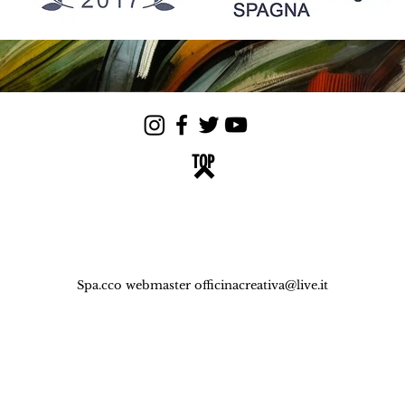
TOP
Spa.cco webmaster
officinacreativa@live.it