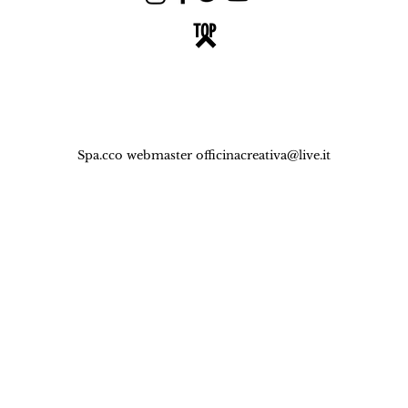
TOP
Spa.cco webmaster
officinacreativa@live.it