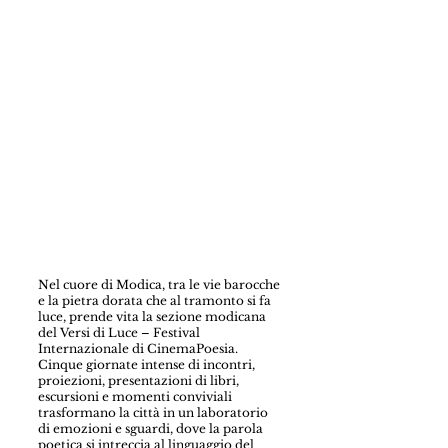
Nel cuore di Modica, tra le vie barocche
e la pietra dorata che al tramonto si fa
luce, prende vita la sezione modicana
del Versi di Luce – Festival
Internazionale di CinemaPoesia.
Cinque giornate intense di incontri,
proiezioni, presentazioni di libri,
escursioni e momenti conviviali
trasformano la città in un laboratorio
di emozioni e sguardi, dove la parola
poetica si intreccia al linguaggio del