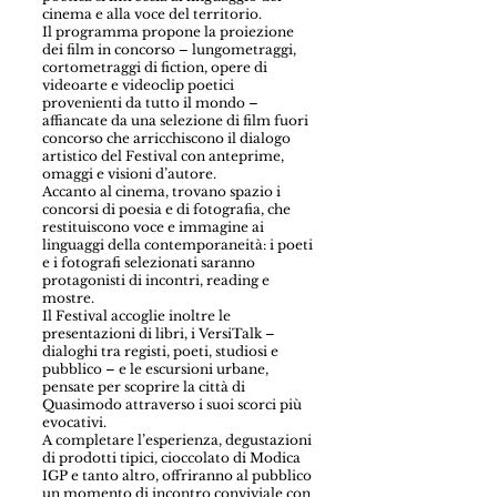
cinema e alla voce del territorio.
Il programma propone la proiezione
dei film in concorso – lungometraggi,
cortometraggi di fiction, opere di
videoarte e videoclip poetici
provenienti da tutto il mondo –
affiancate da una selezione di film fuori
concorso che arricchiscono il dialogo
artistico del Festival con anteprime,
omaggi e visioni d’autore.
Accanto al cinema, trovano spazio i
concorsi di poesia e di fotografia, che
restituiscono voce e immagine ai
linguaggi della contemporaneità: i poeti
e i fotografi selezionati saranno
protagonisti di incontri, reading e
mostre.
Il Festival accoglie inoltre le
presentazioni di libri, i VersiTalk –
dialoghi tra registi, poeti, studiosi e
pubblico – e le escursioni urbane,
pensate per scoprire la città di
Quasimodo attraverso i suoi scorci più
evocativi.
A completare l’esperienza, degustazioni
di prodotti tipici, cioccolato di Modica
IGP e tanto altro, offriranno al pubblico
un momento di incontro conviviale con