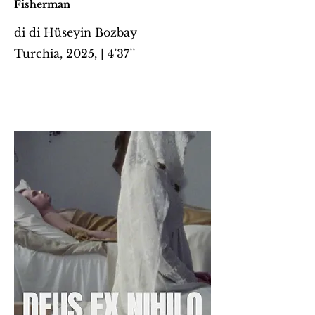
Fisherman
di
di Hüseyin Bozbay
Turchia, 2025,
| 4’37’’