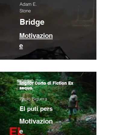
Adam E.
Stone
Bridge
Motivazion
e
MIglior Corto di Fiction Ex
aequo
Paolo Biguera
El puti pers
Motivazion
e