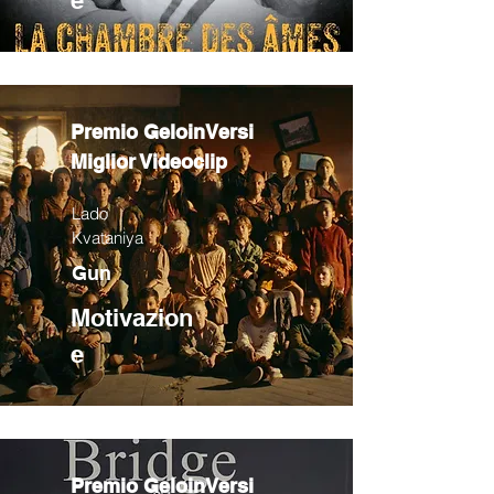
e
Premio GeloinVersi
Miglior Videoclip
Lado
Kvataniya
Gun
Motivazion
e
Premio GeloinVersi