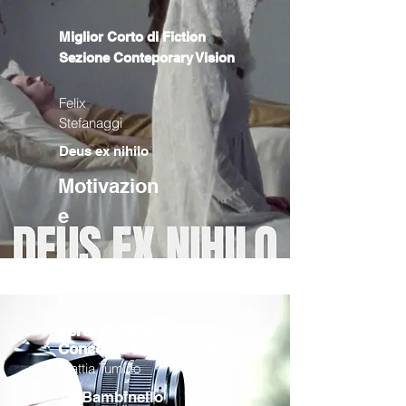
Miglior Corto di Fiction
Sezione Conteporary Vision
Felix
Stefanaggi
Deus ex nihilo
Motivazion
e
Versi di Luce
Concorso di Fotografia
Mattia Tumino
1 - Bambinello