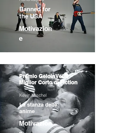
Banned for
the USA
Motivazion
e
Premio GeloinVersi
Miglior Corto di Fiction
Kevin Mischel
La stanza delle
anime
Motivazion