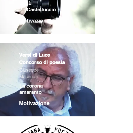
Gesù
2 - Castelluccio
Motivazione
Versi di Luce
Concorso di poesia
Giuseppe
Macauda
La corona
amaranto
Motivazione