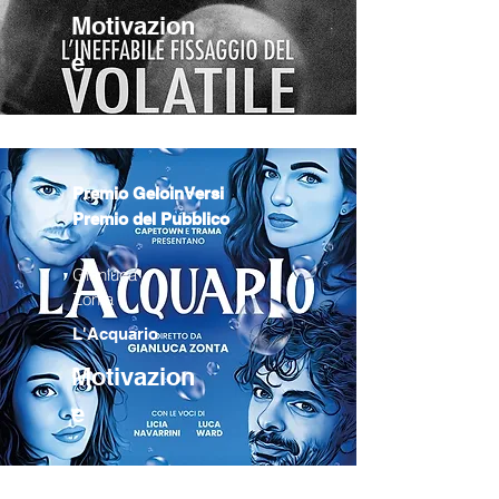
Motivazion
e
Premio GeloinVersi
Premio del Pubblico
Gianluca
Zonta
L'Acquario
Motivazion
e