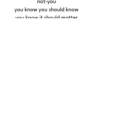
not-you
you know you should know
you know it should matter
but there’s no bridge back
from this place in your mind
you can’t even remember the sun
on your face
can’t even remember
the sun