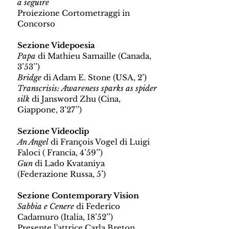
a seguire
Proiezione Cortometraggi in
Concorso
Sezione Videpoesia
Papa
di Mathieu Samaille (Canada,
3’53’’)
Bridge
di Adam E. Stone (USA, 2’)
Transcrisis: Awareness sparks as spider
silk
di Jansword Zhu (Cina,
Giappone, 3’27’’)
Sezione Videoclip
An Angel
di François Vogel di Luigi
Faloci ( Francia, 4’59’’)
Gun
di Lado Kvataniya
(Federazione Russa, 5’)
Sezione Contemporary Vision
Sabbia e Cenere
di Federico
Cadamuro (Italia, 18’52’’)
Presente l'attrice Carla Breton