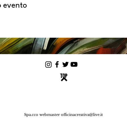
o evento
TOP
Spa.cco webmaster
officinacreativa@live.it